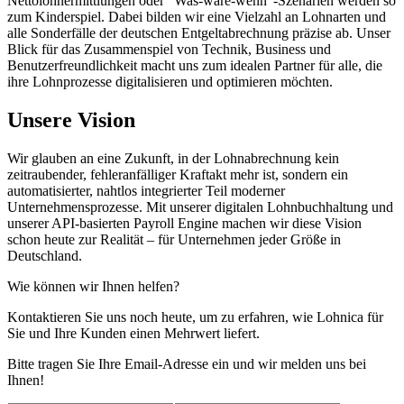
Nettolohnermittlungen oder "Was-wäre-wenn"-Szenarien werden so
zum Kinderspiel. Dabei bilden wir eine Vielzahl an Lohnarten und
alle Sonderfälle der deutschen Entgeltabrechnung präzise ab. Unser
Blick für das Zusammenspiel von Technik, Business und
Benutzerfreundlichkeit macht uns zum idealen Partner für alle, die
ihre Lohnprozesse digitalisieren und optimieren möchten.
Unsere Vision
Wir glauben an eine Zukunft, in der Lohnabrechnung kein
zeitraubender, fehleranfälliger Kraftakt mehr ist, sondern ein
automatisierter, nahtlos integrierter Teil moderner
Unternehmensprozesse. Mit unserer digitalen Lohnbuchhaltung und
unserer API-basierten Payroll Engine machen wir diese Vision
schon heute zur Realität – für Unternehmen jeder Größe in
Deutschland.
Wie können wir Ihnen helfen?
Vielen Dank für Ihre Nachricht, wir melden uns umgehend bei
Ihnen.
Kontaktieren Sie uns noch heute, um zu erfahren, wie Lohnica für
Sie und Ihre Kunden einen Mehrwert liefert.
Bitte tragen Sie Ihre Email-Adresse ein und wir melden uns bei
Ihnen!